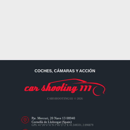
COCHES, CÁMARAS Y ACCIÓN
CARSHOOTING111 © 2026
Pje. Mercuri, 20 Nave 13 08940
Cornellà de Llobregat (Spain)
GPS: 41°20’57.6″N 2°05’27.2″E 41.349331, 2.090879