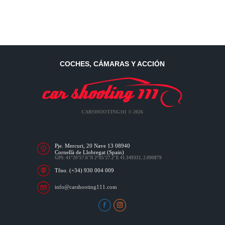
COCHES, CÁMARAS Y ACCIÓN
CARSHOOTING111 © 2026
Pje. Mercuri, 20 Nave 13 08940
Cornellà de Llobregat (Spain)
GPS: 41°20’57.6″N 2°05’27.2″E 41.349331, 2.090879
Tfno. (+34) 930 004 009
info@carshooting111.com