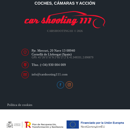
COCHES, CÁMARAS Y ACCIÓN
CARSHOOTING111 © 2026
Pje. Mercuri, 20 Nave 13 08940
Cornellà de Llobregat (Spain)
GPS: 41°20’57.6″N 2°05’27.2″E 41.349331, 2.090879
Tfno. (+34) 930 004 009
info@carshooting111.com
Política de cookies
Accesibilidad
Política de privacidad