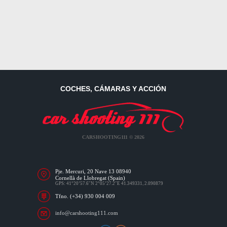
COCHES, CÁMARAS Y ACCIÓN
CARSHOOTING111 © 2026
Pje. Mercuri, 20 Nave 13 08940
Cornellà de Llobregat (Spain)
GPS: 41°20’57.6″N 2°05’27.2″E 41.349331, 2.090879
Tfno. (+34) 930 004 009
info@carshooting111.com