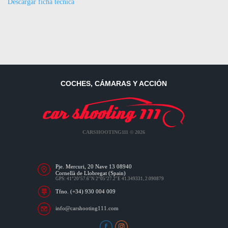
Descargar ficha técnica
COCHES, CÁMARAS Y ACCIÓN
CARSHOOTING111 © 2026
Pje. Mercuri, 20 Nave 13 08940
Cornellà de Llobregat (Spain)
GPS: 41°20’57.6″N 2°05’27.2″E 41.349331, 2.090879
Tfno. (+34) 930 004 009
info@carshooting111.com